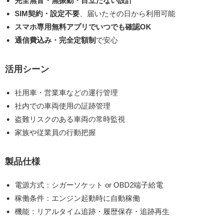
完全無音・無振動・目立たない設計
SIM契約・設定不要
、届いたその日から利用可能
スマホ専用無料アプリでいつでも確認OK
通信費込み・完全定額制
で安心
活用シーン
社用車・営業車などの運行管理
社内での車両使用の証跡管理
盗難リスクのある車両の常時監視
家族や従業員の行動把握
製品仕様
電源方式：シガーソケット or OBD2端子給電
稼働条件：エンジン起動時に自動稼働
機能：リアルタイム追跡・履歴保存・追跡再生