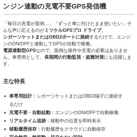
ンジン連動の充電不要GPS発信機
「毎日の充電が面倒…」「ずっと車に付けたまま使いたい」そ
んな声に応えるのが
ミツケルGPSプロ ドライブ
。
シガーソケットまたはOBD2ポートに接続
するだけで、エンジ
ンのON/OFFと連動してGPSが自動で稼働。
電源連動型GPS
なので、面倒な操作や充電の必要はありませ
ん。車専用として、
長期間の行動監視・盗難対策
にも活躍しま
す。
主な特長
車専用設計
：シガーソケットまたはOBD2端子に接続す
るだけ
充電不要・自動起動
：エンジンのON/OFFで自動稼働
リアルタイム追跡
：移動中の位置を即時表示
移動履歴保存
：行動履歴をクラウドに自動保存