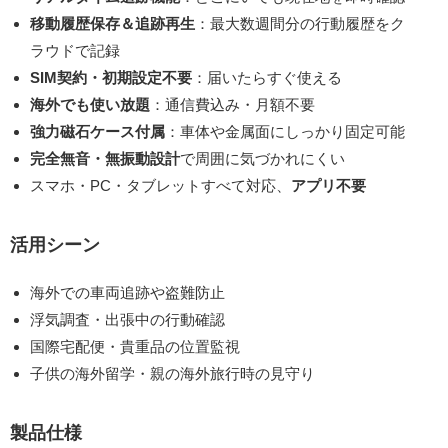
移動履歴保存＆追跡再生
：最大数週間分の行動履歴をク
ラウドで記録
SIM契約・初期設定不要
：届いたらすぐ使える
海外でも使い放題
：通信費込み・月額不要
強力磁石ケース付属
：車体や金属面にしっかり固定可能
完全無音・無振動設計
で周囲に気づかれにくい
スマホ・PC・タブレットすべて対応、
アプリ不要
活用シーン
海外での車両追跡や盗難防止
浮気調査・出張中の行動確認
国際宅配便・貴重品の位置監視
子供の海外留学・親の海外旅行時の見守り
製品仕様