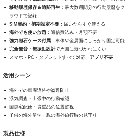
移動履歴保存＆追跡再生
：最大数週間分の行動履歴をク
ラウドで記録
SIM契約・初期設定不要
：届いたらすぐ使える
海外でも使い放題
：通信費込み・月額不要
強力磁石ケース付属
：車体や金属面にしっかり固定可能
完全無音・無振動設計
で周囲に気づかれにくい
スマホ・PC・タブレットすべて対応、
アプリ不要
活用シーン
海外での車両追跡や盗難防止
浮気調査・出張中の行動確認
国際宅配便・貴重品の位置監視
子供の海外留学・親の海外旅行時の見守り
製品仕様