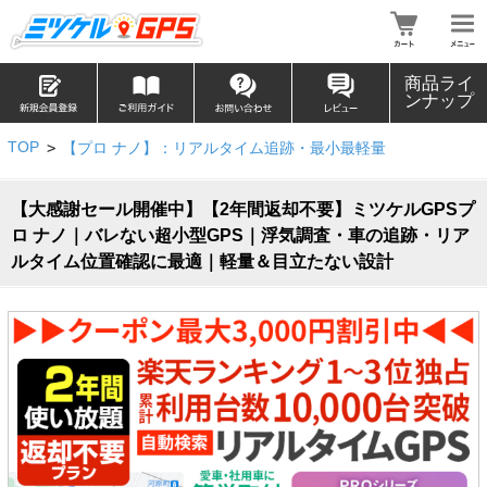
商品ライ
ンナップ
TOP
>
【プロ ナノ】：リアルタイム追跡・最小最軽量
【大感謝セール開催中】【2年間返却不要】ミツケルGPSプ
ロ ナノ｜バレない超小型GPS｜浮気調査・車の追跡・リア
ルタイム位置確認に最適｜軽量＆目立たない設計