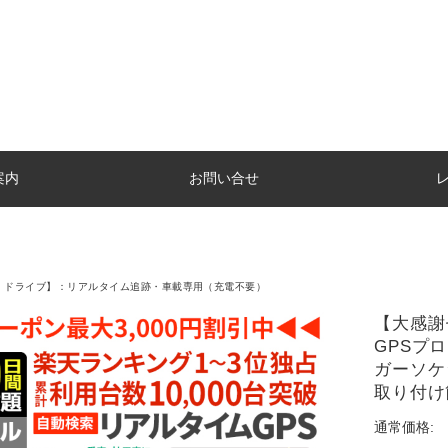
案内
お問い合せ
ロ ドライブ】：リアルタイム追跡・車載専用（充電不要）
【大感謝
GPSプ
ガーソケ
取り付け
通常価格: