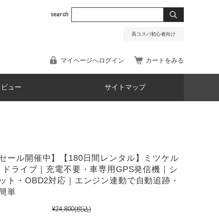
高コスパ初心者向け
マイページへログイン
カートをみる
レビュー
サイトマップ
セール開催中】【180日間レンタル】ミツケル
ロ ドライブ｜充電不要・車専用GPS発信機｜シ
ット・OBD2対応｜エンジン連動で自動追跡・
簡単
¥24,800
(税込)