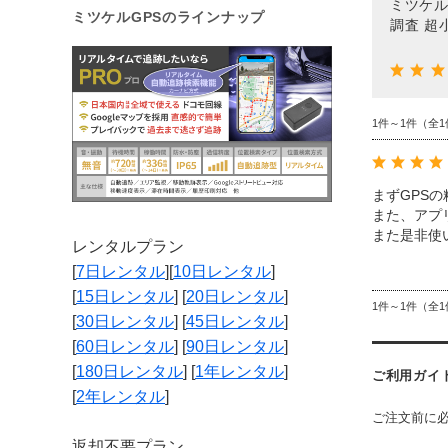
ミツケル
ミツケルGPSのラインナップ
調査 超
1件～1件（全1
まずGPS
また、アプ
また是非使
レンタルプラン
[
7日レンタル
][
10日レンタル
]
[
15日レンタル
] [
20日レンタル
]
1件～1件（全1
[
30日レンタル
] [
45日レンタル
]
[
60日レンタル
] [
90日レンタル
]
[
180日レンタル
] [
1年レンタル
]
ご利用ガイ
[
2年レンタル
]
ご注文前に
返却不要プラン