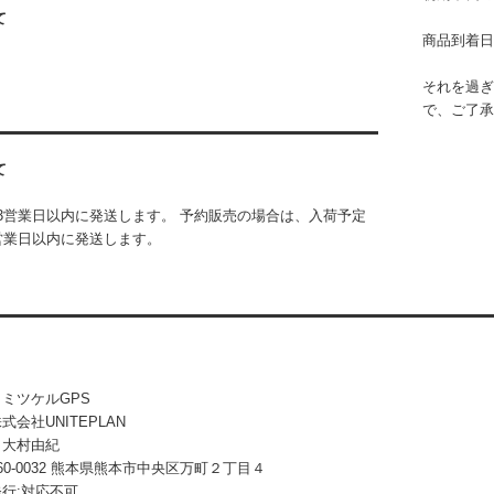
て
商品到着日
それを過ぎ
で、ご了承
て
3営業日以内に発送します。 予約販売の場合は、入荷予定
営業日以内に発送します。
ミツケルGPS
会社UNITEPLAN
：大村由紀
60-0032 熊本県熊本市中央区万町２丁目４
行:対応不可