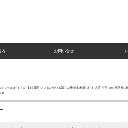
案内
お問い合せ
ミツケルGPSプロ 【15日間 レンタル使い放題】10秒自動検索 GPS 追跡 小型 gps 発信機 G
動車
ー