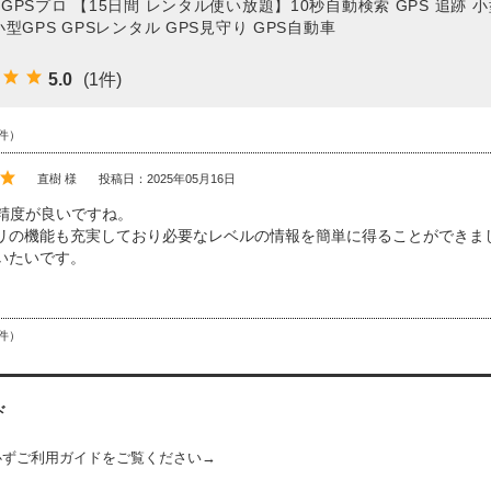
GPSプロ 【15日間 レンタル使い放題】10秒自動検索 GPS 追跡 小型
小型GPS GPSレンタル GPS見守り GPS自動車
5.0
(1件)
件）
直樹 様
投稿日：2025年05月16日
の精度が良いですね。
リの機能も充実しており必要なレベルの情報を簡単に得ることができま
いたいです。
件）
ド
必ずご利用ガイドをご覧ください→