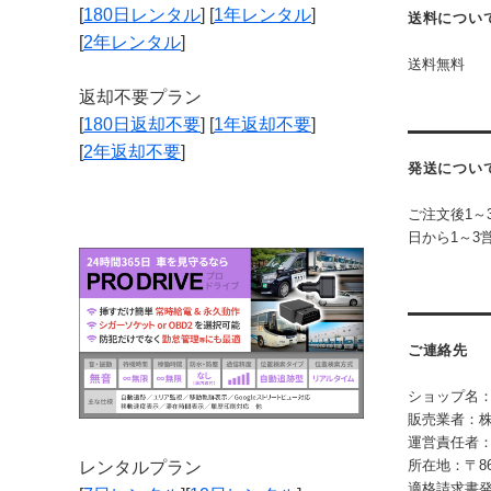
[
180日レンタル
] [
1年レンタル
]
送料につい
[
2年レンタル
]
送料無料
返却不要プラン
[
180日返却不要
] [
1年返却不要
]
[
2年返却不要
]
発送につい
ご注文後1～
日から1～3
ご連絡先
ショップ名：
販売業者：株式
運営責任者
所在地：〒8
レンタルプラン
適格請求書発