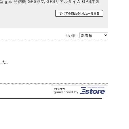
 gps 発信機 GPS浮気 GPSリアルタイム GPS浮気
並び順：
した。