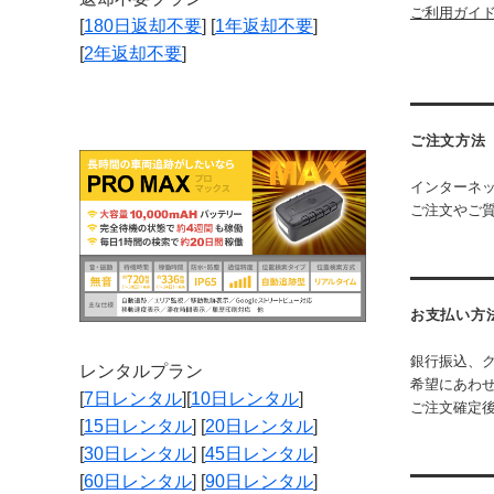
ご利用ガイ
[
180日返却不要
] [
1年返却不要
]
[
2年返却不要
]
ご注文方法
インターネッ
ご注文やご
お支払い方
銀行振込、
レンタルプラン
希望にあわ
[
7日レンタル
][
10日レンタル
]
ご注文確定後
[
15日レンタル
] [
20日レンタル
]
[
30日レンタル
] [
45日レンタル
]
[
60日レンタル
] [
90日レンタル
]