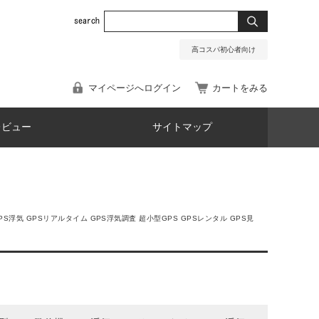
高コスパ初心者向け
マイページへログイン
カートをみる
レビュー
サイトマップ
PS浮気 GPSリアルタイム GPS浮気調査 超小型GPS GPSレンタル GPS見